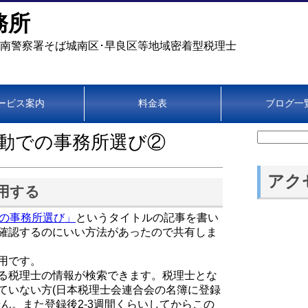
務所
城南警察署そば城南区･早良区等地域密着型税理士
ービス案内
料金表
ブログ一
検
動での事務所選び②
索:
アク
用する
の事務所選び」
というタイトルの記事を書い
確認するのにいい方法があったので共有しま
用です。
る税理士の情報が検索できます。税理士とな
ていない方(日本税理士会連合会の名簿に登録
ん。また登録後2-3週間くらいしてからこの