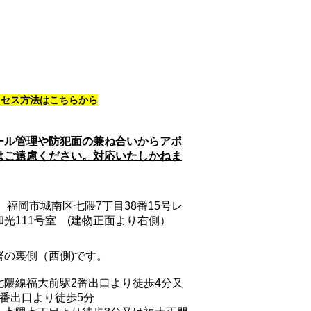
クセス方法はこちらから
ール管理や防犯面の兼ね合いからアポ
はご遠慮ください。対応いたしかねま
133 福岡市城南区七隈7丁目38番15号レ
光111号室 (建物正面より右側）
署の裏側（西側)です。
七隈線福大前駅2番出口より徒歩4分又
2番出口より徒歩5分