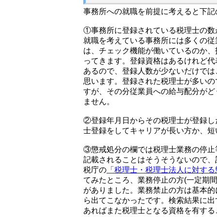
事務所への就職を前提に考えると下記
①事務所に登録されている税理士の数
就職を考えている事務所には多くの従
は、チェック機能が働いているのか、
ってきます。登録資格はあるけれど代
あるので、登録人数が少ないだけでは
思います。登録された税理士が多いの
すが、その分従業員への給与配分がど
ません。
②登録年月日からその税理士が登録し
士登録をしてキャリアが長い方か、短
③懲戒処分の欄では税理士業務の停止
記載されることはそうそうないので、
税庁の
「税理士・税理士法人に対する
てみたところ、業務停止の方(一定期
がありました。業務禁止の方は基本的
ら出てこなかったです。検索結果に出
あればまた税理士となる資格を有する