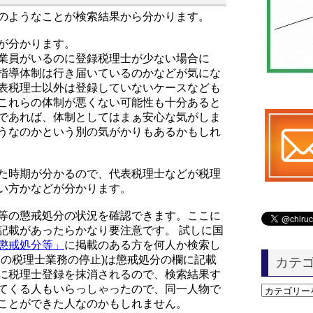
のようなことが検索結果から分かります。
が分かります。
業員がいるのに登録税理士が少ない場合に
指導体制は行き届いているのかなどが気にな
表税理士以外は登録していないケースなども
これらの体制が悪くない可能性も十分あると
であれば、体制としてはまぁ安心な気がしま
うなのかという別の気がかりもあるかもしれ
た時期が分かるので、代表税理士などが税理
い方かなどが分かります。
等の懲戒処分の状況を確認できます。ここに
記載があったらかなり要注意です。 試しに国
懲戒処分等」
に掲載のある方を何人か検索し
間の税理士業務の停止)は懲戒処分の欄に記載
カテ
に税理士登録を抹消されるので、検索結果す
てくる人もいらっしゃったので、同一人物で
カ
ことができた人なのかもしれません。
テ