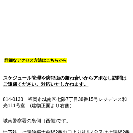
詳細なアクセス方法はこちらから
スケジュール管理や防犯面の兼ね合いからアポなし訪問は
ご遠慮ください。対応いたしかねます。
814-0133 福岡市城南区七隈7丁目38番15号レジデンス和
光111号室 (建物正面より右側）
城南警察署の裏側（西側)です。
地下鉄 七隈線福大前駅2番出口より徒歩4分又は七隈駅2番