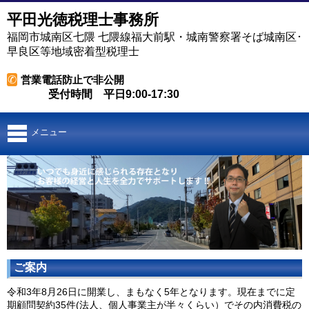
平田光徳税理士事務所
福岡市城南区七隈 七隈線福大前駅・城南警察署そば城南区･
早良区等地域密着型税理士
✆
営業電話防止で非公開
受付時間 平日9:00-17:30
メニュー
ご案内
令和3年8月26日に開業し、まもなく5年となります。現在までに定
期顧問契約35件(法人、個人事業主が半々くらい）でその内消費税の