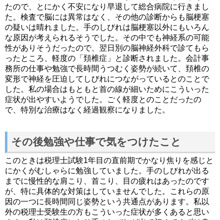
たので、とにかく不安になり早退して総合病院に行きまし
た。検査で脳には異常はなく、その他の診断からも脳梗塞
の疑いは晴れました。手のしびれは脳梗塞以外にもいろん
な原因が考えられるそうでした。その中でも神経系の可能
性がありそうだったので、翌日別の脳神経外科で診てもら
ったところ、軽度の「頚椎症」と診断されました。会計事
務所の仕事や勉強で長時間うつむく姿勢が続いて、頚椎の
変形で神経を圧迫してしびれにつながっているとのことで
した。私の場合はもともと首の線が細いためにこういった
症状が出やすいようでした。ごく軽度とのことだったの
で、特別な治療はなく経過観察になりました。
その後勉強や仕事で気をつけたこと
このときは税理士試験1年目の直前期でかなり焦りを感じと
にかくがむしゃらに勉強していました。手のしびれが出る
までに慢性的な肩こり、首こり、目の疲れはあったのです
が、特に具体的な対策はしていませんでした。これらの原
因の一つに長時間同じ姿勢という共通点があります。私以
外の税理士受験生の方もこういった症状が多くあると思い