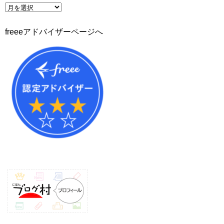
ー
ア
ー
カ
freeeアドバイザーページへ
イ
ブ