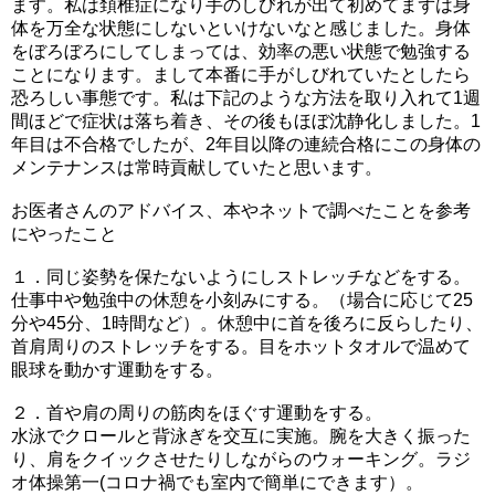
ます。私は頚椎症になり手のしびれが出て初めてまずは身
体を万全な状態にしないといけないなと感じました。身体
をぼろぼろにしてしまっては、効率の悪い状態で勉強する
ことになります。まして本番に手がしびれていたとしたら
恐ろしい事態です。私は下記のような方法を取り入れて1週
間ほどで症状は落ち着き、その後もほぼ沈静化しました。1
年目は不合格でしたが、2年目以降の連続合格にこの身体の
メンテナンスは常時貢献していたと思います。
お医者さんのアドバイス、本やネットで調べたことを参考
にやったこと
１．同じ姿勢を保たないようにしストレッチなどをする。
仕事中や勉強中の休憩を小刻みにする。（場合に応じて25
分や45分、1時間など）。休憩中に首を後ろに反らしたり、
首肩周りのストレッチをする。目をホットタオルで温めて
眼球を動かす運動をする。
２．首や肩の周りの筋肉をほぐす運動をする。
水泳でクロールと背泳ぎを交互に実施。腕を大きく振った
り、肩をクイックさせたりしながらのウォーキング。ラジ
オ体操第一(コロナ禍でも室内で簡単にできます）。