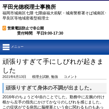
平田光徳税理士事務所
福岡市城南区七隈 七隈線福大前駅・城南警察署そば城南区･
早良区等地域密着型税理士
✆
営業電話防止で非公開
受付時間 平日9:00-17:30
メニュー
頑張りすぎて手にしびれが起きま
した
2021年6月13日
税理士試験
,
勉強
コメント
頑張りすぎて身体の不調が出ました。
2016年のちょうど今頃のことでした。勤務中に左腕の付け
根から左手の指先にかけてかなりのしびれを感じました。
この症状がでる病気に脳梗塞という命に関わるものもあっ