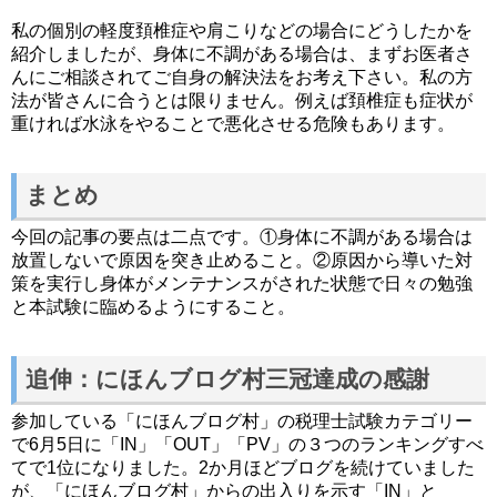
私の個別の軽度頚椎症や肩こりなどの場合にどうしたかを
紹介しましたが、身体に不調がある場合は、まずお医者さ
んにご相談されてご自身の解決法をお考え下さい。私の方
法が皆さんに合うとは限りません。例えば頚椎症も症状が
重ければ水泳をやることで悪化させる危険もあります。
まとめ
今回の記事の要点は二点です。①身体に不調がある場合は
放置しないで原因を突き止めること。②原因から導いた対
策を実行し身体がメンテナンスがされた状態で日々の勉強
と本試験に臨めるようにすること。
追伸：にほんブログ村三冠達成の感謝
参加している「にほんブログ村」の税理士試験カテゴリー
で6月5日に「IN」「OUT」「PV」の３つのランキングすべ
てで1位になりました。2か月ほどブログを続けていました
が、「にほんブログ村」からの出入りを示す「IN」と