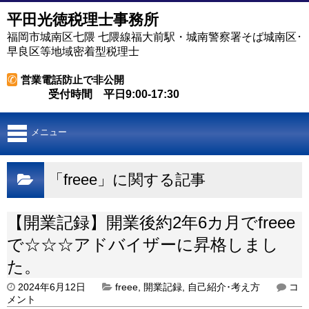
平田光徳税理士事務所
福岡市城南区七隈 七隈線福大前駅・城南警察署そば城南区･
早良区等地域密着型税理士
✆
営業電話防止で非公開
受付時間 平日9:00-17:30
メニュー
「freee」に関する記事
【開業記録】開業後約2年6カ月でfreee
で☆☆☆アドバイザーに昇格しまし
た。
2024年6月12日
freee
,
開業記録
,
自己紹介･考え方
コ
メント