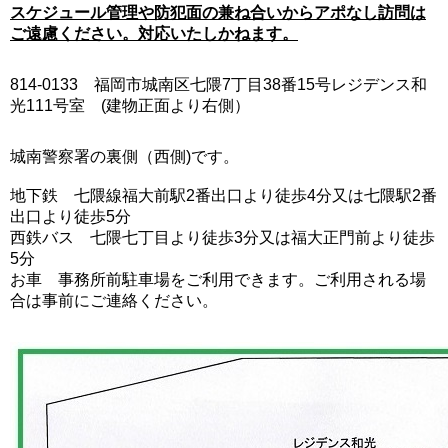
スケジュール管理や防犯面の兼ね合いからアポなし訪問は
ご遠慮ください。対応いたしかねます。
814-0133 福岡市城南区七隈7丁目38番15号レジデンス和
光111号室 (建物正面より右側）
城南警察署の裏側（西側)です。
地下鉄 七隈線福大前駅2番出口より徒歩4分又は七隈駅2番
出口より徒歩5分
西鉄バス 七隈七丁目より徒歩3分又は福大正門前より徒歩
5分
お車 事務所前駐車場をご利用できます。ご利用される場
合は事前にご連絡ください。