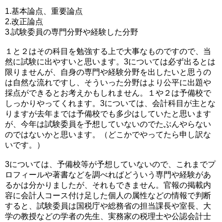
1.基本論点、重要論点
2.改正論点
3.試験委員の専門分野や経験した分野
１と２はその科目を勉強する上で大事なものですので、当
然に試験に出やすいと思います。3については必ず出るとは
限りませんが、自身の専門や経験分野を出したいと思うの
は自然な流れですし、そういった分野はより公平に出題や
採点ができるとお考えかもしれません。１や２は予備校で
しっかりやってくれます。3については、会計科目が主とな
りますが去年までは予備校でも多少はしていたと思います
が、今年は試験委員を予想していないのでたぶんやらない
のではないかと思います。（どこかでやってたら申し訳な
いです。）
3については、予備校等が予想していないので、これまでプ
ロフィールや著書などを調べればどういう専門や経験があ
るかは分かりましたが、それもできません。官報の掲載内
容に会計人コース付け足した個人の属性などの情報で判断
すると、試験委員は国税庁や総務省の担当課長や室長、大
学の教授などの学者の先生、実務家の税理士や公認会計士