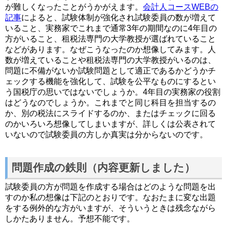
が難しくなったことがうかがえます。
会計人コースWEBの
記事
によると、試験体制が強化され試験委員の数が増えて
いること、実務家でこれまで通常3年の期間なのに4年目の
方がいること、租税法専門の大学教授が選ばれていること
などがあります。なぜこうなったのか想像してみます。人
数が増えていることや租税法専門の大学教授がいるのは、
問題に不備がないか試験問題として適正であるかどうかチ
ェックする機能を強化して、試験を公平なものにするとい
う国税庁の思いではないでしょうか。4年目の実務家の役割
はどうなのでしょうか。これまでと同じ科目を担当するの
か、別の税法にスライドするのか、またはチェックに回る
のかいろいろ想像してしまいますが、詳しくは公表されて
いないので試験委員の方しか真実は分からないのです。
問題作成の鉄則（内容更新しました）
試験委員の方が問題を作成する場合はどのような問題を出
すのか私の想像は下記のとおりです。なおたまに変な出題
をする例外的な方がいますが、そういうときは残念ながら
しかたありません。予想不能です。