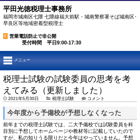
平田光徳税理士事務所
福岡市城南区七隈 七隈線福大前駅・城南警察署そば城南区･
早良区等地域密着型税理士
✆
営業電話防止で非公開
受付時間 平日9:00-17:30
メニュー
税理士試験の試験委員の思考を考
えてみる（更新しました）
2021年5月30日
税理士試験
コメント
今年度から予備校が予想しなくなった
前年までの税理士試験では、二大予備校では試験委員を科
目別に予想してホームページや教材等に記載していたので
すが、私の知りうる限りだと今年はやっていません。予想