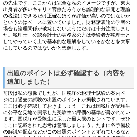
の先生です。ここからは完全な私のイメージですが、東大
出身者が多いキャリア官僚だろうから論理的な展開と理論
の税法はできるだけ正確なほうが評価が高いのではないか
というのはベースに置いていました。財務諸表論の学者の
場合も論理関係が破綻しないようにだけは十分注意しまし
た。税理士・公認会計士の実務家の方は受験者が税理士と
してやっていく上で基本的な理解をしているかなどを大事
にしているのではないかと想像します。
出題のポイントは必ず確認する（内容を
追加しました）
前段は私の想像でしたが、国税庁の税理士試験の案内ペー
ジには過去の試験の出題のポイントが掲載されています。
ここは必ず確認しておきましょう。これは国税庁が受験生
に公平な見地で開示した受験生の評価の基準が書かれてい
ます。国税庁が受験生に示した最大限のヒントです。ぜひ
ここに記載された思考は意識しましょう。たまに各予備校
の解説や配点などがこの出題のポイントとずれているなと